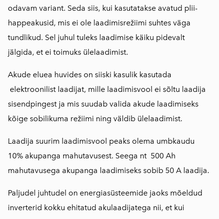
odavam variant. Seda siis, kui kasutatakse avatud plii-
happeakusid, mis ei ole laadimisrežiimi suhtes väga
tundlikud. Sel juhul tuleks laadimise käiku pidevalt
jälgida, et ei toimuks ülelaadimist.
Akude eluea huvides on siiski kasulik kasutada
elektroonilist laadijat, mille laadimisvool ei sõltu laadija
sisendpingest ja mis suudab valida akude laadimiseks
kõige sobilikuma režiimi ning väldib ülelaadimist.
Laadija suurim laadimisvool peaks olema umbkaudu
10% akupanga mahutavusest. Seega nt 500 Ah
mahutavusega akupanga laadimiseks sobib 50 A laadija.
Paljudel juhtudel on energiasüsteemide jaoks mõeldud
inverterid kokku ehitatud akulaadijatega nii, et kui