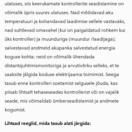
ulatuses, siis keerukamate kontrollerite seadistamine on
võimalik üpris suures ulatuses. Nad mõõdavad aku
temperatuuri ja kohandavad laadimise sellele vastavaks,
nad suhtlevad omavahel (kui on paigaldatud rohkem kui
üks kontroller) ja muunduriga (muundur /laadijaga);
salvestavad andmeid akupanka salvestatud energia
koguse kohta; neid on võimalik ühendada
distantsjuhtimismonitoriga ja arvutivõrku selleks, et te
saaksite jälgida koduse elektrijaama toimimist. Seega
tasub enne kontrolleri soetamist selgusele jõuda, kas
piisab lihtsalt tehaseseades kontrollerist või on vajalik
seade, mis võimaldab ümberseadistamist ja andmete
kogumist.
Lihtsad reeglid, mida tasub alati järgida: