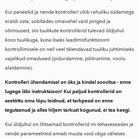
Kui paneelid ja nende kontrolleri võib rahuliku südamega
eraldi osta, sobitades omavahel vaid pinged ja
võimsused, siis tuulikute kontrollerid tulevad üldjuhul
koos tuulikuga, kuna lisaks laadimisfunktsiooni
kontrollimisele on neil veel täiendavad tuuliku juhtimiseks
vajalikud omadused (pidurdamine, pööramine, voolu
alaldamine).
Kontrolleri ühendamisel on üks ja kindel soovitus - enne
lugege läbi instruktsioon! Kui paljud kontrollerid on
seetõttu oma lõpu leidnud, et tarkpead on enne
tegutsenud ja alles hiljem tarkust kogunud, ei tea keegi.
Kui üldjuhul on lihtsamad kontrollerid nn tehaseseades ja
nende parameetreid annab muuta vaid väga väheses