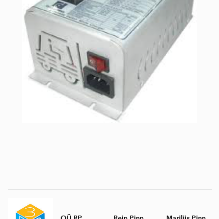
OÜ RP
Rein Pinn
Mariliis Pinn