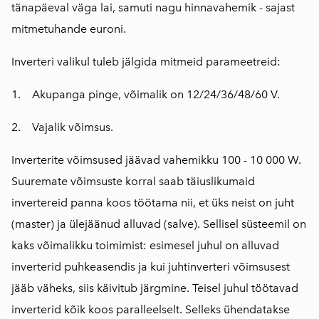
tänapäeval väga lai, samuti nagu hinnavahemik - sajast
mitmetuhande euroni.
Inverteri valikul tuleb jälgida mitmeid parameetreid:
1. Akupanga pinge, võimalik on 12/24/36/48/60 V.
2. Vajalik võimsus.
Inverterite võimsused jäävad vahemikku 100 - 10 000 W.
Suuremate võimsuste korral saab täiuslikumaid
invertereid panna koos töötama nii, et üks neist on juht
(master) ja ülejäänud alluvad (salve). Sellisel süsteemil on
kaks võimalikku toimimist: esimesel juhul on alluvad
inverterid puhkeasendis ja kui juhtinverteri võimsusest
jääb väheks, siis käivitub järgmine. Teisel juhul töötavad
inverterid kõik koos paralleelselt. Selleks ühendatakse