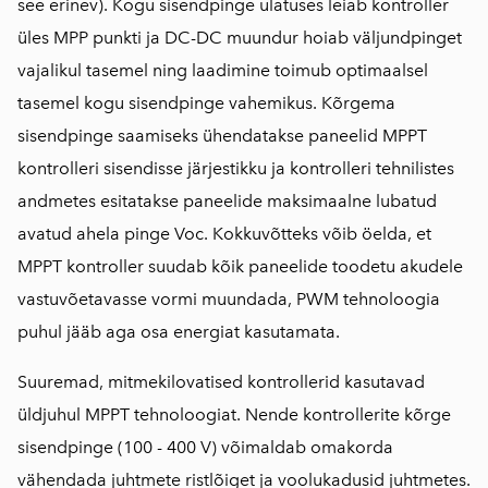
see erinev). Kogu sisendpinge ulatuses leiab kontroller
üles MPP punkti ja DC-DC muundur hoiab väljundpinget
vajalikul tasemel ning laadimine toimub optimaalsel
tasemel kogu sisendpinge vahemikus. Kõrgema
sisendpinge saamiseks ühendatakse paneelid MPPT
kontrolleri sisendisse järjestikku ja kontrolleri tehnilistes
andmetes esitatakse paneelide maksimaalne lubatud
avatud ahela pinge Voc. Kokkuvõtteks võib öelda, et
MPPT kontroller suudab kõik paneelide toodetu akudele
vastuvõetavasse vormi muundada, PWM tehnoloogia
puhul jääb aga osa energiat kasutamata.
Suuremad, mitmekilovatised kontrollerid kasutavad
üldjuhul MPPT tehnoloogiat. Nende kontrollerite kõrge
sisendpinge (100 - 400 V) võimaldab omakorda
vähendada juhtmete ristlõiget ja voolukadusid juhtmetes.