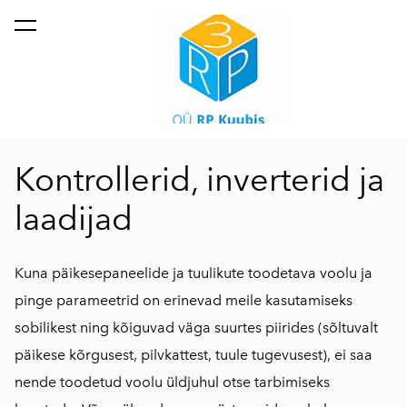
lisati ostukorvi.
Vaata ostukorvi
Kontrollerid, inverterid ja
laadijad
Kuna päikesepaneelide ja tuulikute toodetava voolu ja
pinge parameetrid on erinevad meile kasutamiseks
sobilikest ning kõiguvad väga suurtes piirides (sõltuvalt
päikese kõrgusest, pilvkattest, tuule tugevusest), ei saa
nende toodetud voolu üldjuhul otse tarbimiseks