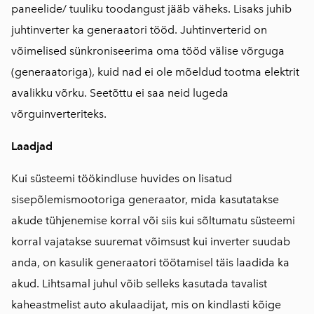
paneelide/ tuuliku toodangust jääb väheks. Lisaks juhib
juhtinverter ka generaatori tööd. Juhtinverterid on
võimelised sünkroniseerima oma tööd välise võrguga
(generaatoriga), kuid nad ei ole mõeldud tootma elektrit
avalikku võrku. Seetõttu ei saa neid lugeda
võrguinverteriteks.
Laadjad
Kui süsteemi töökindluse huvides on lisatud
sisepõlemismootoriga generaator, mida kasutatakse
akude tühjenemise korral või siis kui sõltumatu süsteemi
korral vajatakse suuremat võimsust kui inverter suudab
anda, on kasulik generaatori töötamisel täis laadida ka
akud. Lihtsamal juhul võib selleks kasutada tavalist
kaheastmelist auto akulaadijat, mis on kindlasti kõige