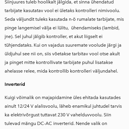
Siinjuures tuleb hoolikalt jälgida, et sinna ühendatud
tarbijate kasutatav vool ei ületaks kontrolleri nimivoolu.
Seda väljundit tuleks kasutada n-ö rumalate tarbijate, mis
pinge langemisel välja ei lülitu, ühendamiseks (lambid,
jne). Sel juhul jälgib kontroller, et akut liigselt ei
tühjendataks. Kui on vajadus suuremate voolude järgi ja
üldjuhul see nii on, siis võetakse tarbitav vool otse akult
ja pinget mitte kontrollivate tarbijate puhul lisatakse
ahelasse relee, mida kontrollib kontrolleri väljundahel.
Inverterid
Kuigi võimalik on majapidamine üles ehitada kasutades
ainult 12/24 V alalisvoolu, läheb enamikul juhtudel tarvis
ka elektrivõrgust tuttavat 230 V vahelduvvoolu. Siin
tulevad mängu DC-AC inverterid. Nende valik on