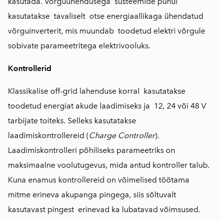
kasutada. Võrguühendusega süsteemide puhul
kasutatakse tavaliselt otse energiaallikaga ühendatud
võrguinverterit, mis muundab toodetud elektri võrgule
sobivate parameetritega elektrivooluks.
Kontrollerid
Klassikalise off-grid lahenduse korral kasutatakse
toodetud energiat akude laadimiseks ja 12, 24 või 48 V
tarbijate toiteks. Selleks kasutatakse
laadimiskontrollereid (
Charge Controller
).
Laadimiskontrolleri põhiliseks parameetriks on
maksimaalne voolutugevus, mida antud kontroller talub.
Kuna enamus kontrollereid on võimelised töötama
mitme erineva akupanga pingega, siis sõltuvalt
kasutavast pingest erinevad ka lubatavad võimsused.