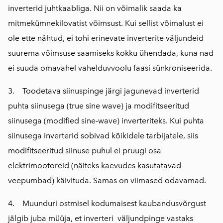
inverterid juhtkaabliga. Nii on võimalik saada ka
mitmekümnekilovatist võimsust. Kui sellist võimalust ei
ole ette nähtud, ei tohi erinevate inverterite väljundeid
suurema võimsuse saamiseks kokku ühendada, kuna nad
ei suuda omavahel vahelduvvoolu faasi sünkroniseerida.
3. Toodetava siinuspinge järgi jagunevad inverterid
puhta siinusega (true sine wave) ja modifitseeritud
siinusega (modified sine-wave) inverteriteks. Kui puhta
siinusega inverterid sobivad kõikidele tarbijatele, siis
modifitseeritud siinuse puhul ei pruugi osa
elektrimootoreid (näiteks kaevudes kasutatavad
veepumbad) käivituda. Samas on viimased odavamad.
4. Muunduri ostmisel kodumaisest kaubandusvõrgust
jälgib juba müüja, et inverteri väljundpinge vastaks