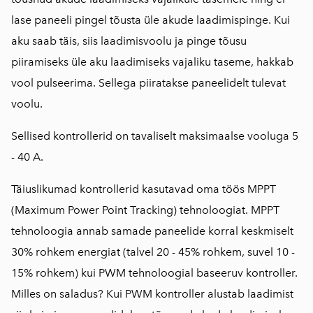
lase paneeli pingel tõusta üle akude laadimispinge. Kui
aku saab täis, siis laadimisvoolu ja pinge tõusu
piiramiseks üle aku laadimiseks vajaliku taseme, hakkab
vool pulseerima. Sellega piiratakse paneelidelt tulevat
voolu.
Sellised kontrollerid on tavaliselt maksimaalse vooluga 5
- 40 A.
Täiuslikumad kontrollerid kasutavad oma töös MPPT
(Maximum Power Point Tracking) tehnoloogiat. MPPT
tehnoloogia annab samade paneelide korral keskmiselt
30% rohkem energiat (talvel 20 - 45% rohkem, suvel 10 -
15% rohkem) kui PWM tehnoloogial baseeruv kontroller.
Milles on saladus? Kui PWM kontroller alustab laadimist