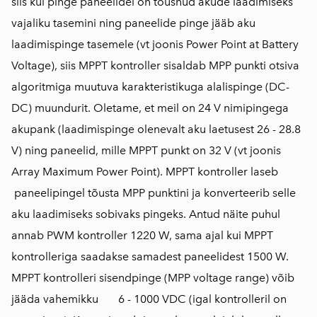
siis kui pinge paneelidel on tõusnud akude laadimiseks
vajaliku tasemini ning paneelide pinge jääb aku
laadimispinge tasemele (vt joonis Power Point at Battery
Voltage), siis MPPT kontroller sisaldab MPP punkti otsiva
algoritmiga muutuva karakteristikuga alalispinge (DC-
DC) muundurit. Oletame, et meil on 24 V nimipingega
akupank (laadimispinge olenevalt aku laetusest 26 - 28.8
V) ning paneelid, mille MPPT punkt on 32 V (vt joonis
Array Maximum Power Point). MPPT kontroller laseb
paneelipingel tõusta MPP punktini ja konverteerib selle
aku laadimiseks sobivaks pingeks. Antud näite puhul
annab PWM kontroller 1220 W, sama ajal kui MPPT
kontrolleriga saadakse samadest paneelidest 1500 W.
MPPT kontrolleri sisendpinge (MPP voltage range) võib
jääda vahemikku 6 - 1000 VDC (igal kontrolleril on