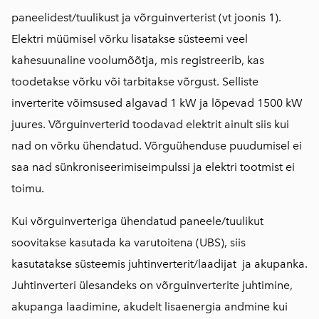
paneelidest/tuulikust ja võrguinverterist (vt joonis 1).
Elektri müümisel võrku lisatakse süsteemi veel
kahesuunaline voolumõõtja, mis registreerib, kas
toodetakse võrku või tarbitakse võrgust. Selliste
inverterite võimsused algavad 1 kW ja lõpevad 1500 kW
juures. Võrguinverterid toodavad elektrit ainult siis kui
nad on võrku ühendatud. Võrguühenduse puudumisel ei
saa nad sünkroniseerimiseimpulssi ja elektri tootmist ei
toimu.
Kui võrguinverteriga ühendatud paneele/tuulikut
soovitakse kasutada ka varutoitena (UBS), siis
kasutatakse süsteemis juhtinverterit/laadijat ja akupanka.
Juhtinverteri ülesandeks on võrguinverterite juhtimine,
akupanga laadimine, akudelt lisaenergia andmine kui