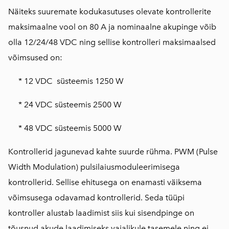
Näiteks suuremate kodukasutuses olevate kontrollerite
maksimaalne vool on 80 A ja nominaalne akupinge võib
olla 12/24/48 VDC ning sellise kontrolleri maksimaalsed
võimsused on:
* 12 VDC süsteemis 1250 W
* 24 VDC süsteemis 2500 W
* 48 VDC süsteemis 5000 W
Kontrollerid jagunevad kahte suurde rühma. PWM (Pulse
Width Modulation) pulsilaiusmoduleerimisega
kontrollerid. Sellise ehitusega on enamasti väiksema
võimsusega odavamad kontrollerid. Seda tüüpi
kontroller alustab laadimist siis kui sisendpinge on
tõusnud akude laadimiseks vajalikule tasemele ning ei