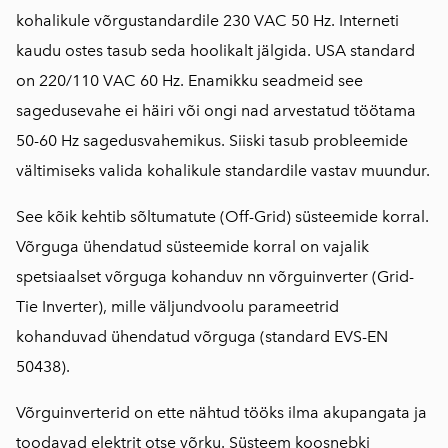
kohalikule võrgustandardile 230 VAC 50 Hz. Interneti
kaudu ostes tasub seda hoolikalt jälgida. USA standard
on 220/110 VAC 60 Hz. Enamikku seadmeid see
sagedusevahe ei häiri või ongi nad arvestatud töötama
50-60 Hz sagedusvahemikus. Siiski tasub probleemide
vältimiseks valida kohalikule standardile vastav muundur.
See kõik kehtib sõltumatute (Off-Grid) süsteemide korral.
Võrguga ühendatud süsteemide korral on vajalik
spetsiaalset võrguga kohanduv nn võrguinverter (Grid-
Tie Inverter), mille väljundvoolu parameetrid
kohanduvad ühendatud võrguga (standard EVS-EN
50438).
Võrguinverterid on ette nähtud tööks ilma akupangata ja
toodavad elektrit otse võrku. Süsteem koosnebki