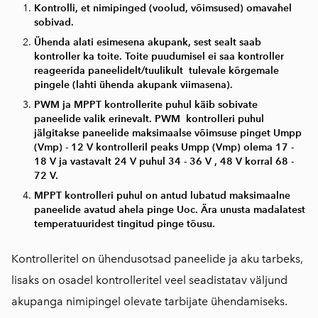
Kontrolli, et nimipinged (voolud, võimsused) omavahel
sobivad.
Ühenda alati esimesena akupank, sest sealt saab
kontroller ka toite. Toite puudumisel ei saa kontroller
reageerida paneelidelt/tuulikult tulevale kõrgemale
pingele (lahti ühenda akupank viimasena).
PWM ja MPPT kontrollerite puhul käib sobivate
paneelide valik erinevalt. PWM kontrolleri puhul
jälgitakse paneelide maksimaalse võimsuse pinget Umpp
(Vmp) - 12 V kontrolleril peaks Umpp (Vmp) olema 17 -
18 V ja vastavalt 24 V puhul 34 - 36 V , 48 V korral 68 -
72 V.
MPPT kontrolleri puhul on antud lubatud maksimaalne
paneelide avatud ahela pinge Uoc. Ära unusta madalatest
temperatuuridest tingitud pinge tõusu.
Kontrolleritel on ühendusotsad paneelide ja aku tarbeks,
lisaks on osadel kontrolleritel veel seadistatav väljund
akupanga nimipingel olevate tarbijate ühendamiseks.