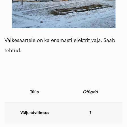
Väikesaartele on ka enamasti elektrit vaja. Saab
tehtud.
Tüüp
Off-grid
Väljundvõimsus
?