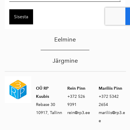
Eelmine
Järgmine
OÜ RP
Rein Pinn
Mariliis Pinn
Kuubis
+372 526
+372 5342
Rebase 30
9391
2654
10917, Tallinn
rein@rp3.ee
mariliis@rp3.e
e