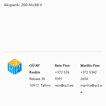
Akupank: 200 Ah/48 V
OÜ RP
Rein Pinn
Mariliis Pinn
Kuubis
+372 526
+372 5342
Rebase 30
9391
2654
10917, Tallinn
rein@rp3.ee
mariliis@rp3.e
e