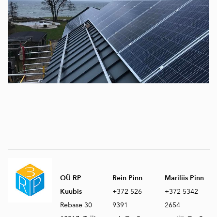
OÜ RP
Rein Pinn
Mariliis Pinn
Kuubis
+372 526
+372 5342
Rebase 30
9391
2654